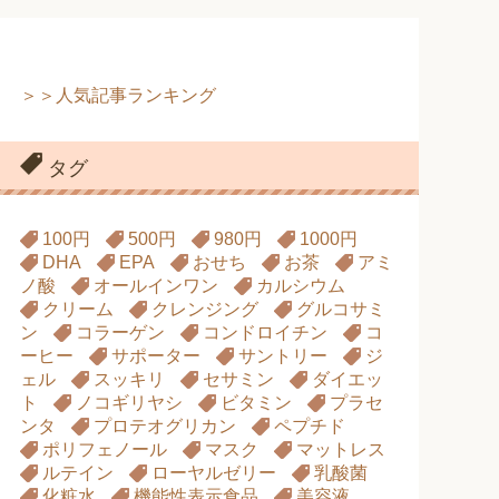
＞＞人気記事ランキング
タグ
100円
500円
980円
1000円
DHA
EPA
おせち
お茶
アミ
ノ酸
オールインワン
カルシウム
クリーム
クレンジング
グルコサミ
ン
コラーゲン
コンドロイチン
コ
ーヒー
サポーター
サントリー
ジ
ェル
スッキリ
セサミン
ダイエッ
ト
ノコギリヤシ
ビタミン
プラセ
ンタ
プロテオグリカン
ペプチド
ポリフェノール
マスク
マットレス
ルテイン
ローヤルゼリー
乳酸菌
化粧水
機能性表示食品
美容液