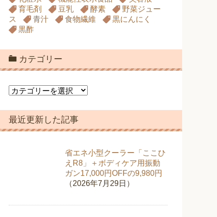
育毛剤
豆乳
酵素
野菜ジュー
ス
青汁
食物繊維
黒にんにく
黒酢
カテゴリー
カ
テ
ゴ
最近更新した記事
リ
ー
省エネ小型クーラー「ここひ
えR8」＋ボディケア用振動
ガン17,000円OFFの9,980円
（2026年7月29日）