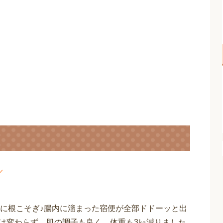
／
に根こそぎ♪腸内に溜まった宿便が全部ドドーッと出
果は変わらず。肌の調子も良く、体重も3㎏減りました