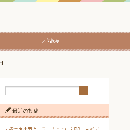
人気記事
円
最近の投稿
省エネ小型クーラー「ここひえR8」＋ボデ