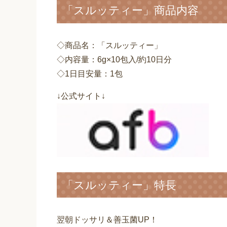
「スルッティー」商品内容
◇商品名：「スルッティー」
◇内容量：6g×10包入/約10日分
◇1日目安量：1包
↓公式サイト↓
「スルッティー」特長
翌朝ドッサリ＆善玉菌UP！