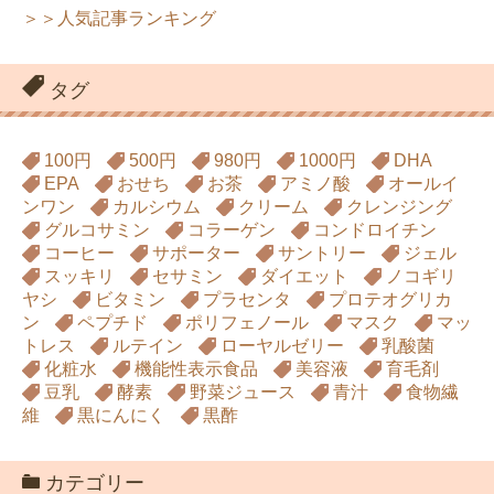
＞＞人気記事ランキング
タグ
100円
500円
980円
1000円
DHA
EPA
おせち
お茶
アミノ酸
オールイ
ンワン
カルシウム
クリーム
クレンジング
グルコサミン
コラーゲン
コンドロイチン
コーヒー
サポーター
サントリー
ジェル
スッキリ
セサミン
ダイエット
ノコギリ
ヤシ
ビタミン
プラセンタ
プロテオグリカ
ン
ペプチド
ポリフェノール
マスク
マッ
トレス
ルテイン
ローヤルゼリー
乳酸菌
化粧水
機能性表示食品
美容液
育毛剤
豆乳
酵素
野菜ジュース
青汁
食物繊
維
黒にんにく
黒酢
カテゴリー