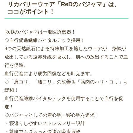
リカバリーウェア「ReDのパジャマ」は、
ココがポイント！
ReDのパジャマは一般医療機器！
◇血行促進繊維バイタルテック採用！
8つの天然鉱石による特殊加工を施したウェアが、身体が
放出している遠赤外線を吸収し、肌への放出することで血
行を促進。
血行促進により疲労回復などを叶えます。
◇「肩コリ」「腰コリ」の改善＆「筋肉のハリ・コリ」も
緩和！
血行促進繊維バイタルテックを使用することで血行を促
進！
◇パジャマとしての着心地・寝心地を追求！
・寝返りしやすいストレスフリー設計
・就寝中もさらっと快適な吸水速乾