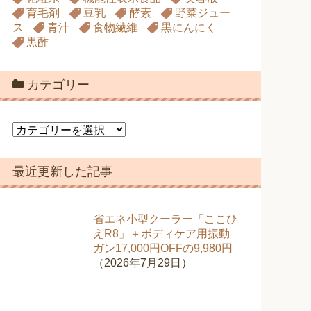
育毛剤
豆乳
酵素
野菜ジュー
ス
青汁
食物繊維
黒にんにく
黒酢
カテゴリー
カ
テ
ゴ
最近更新した記事
リ
ー
省エネ小型クーラー「ここひ
えR8」＋ボディケア用振動
ガン17,000円OFFの9,980円
（2026年7月29日）