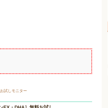
料お試しモニター
EX・DHA］無料お試し