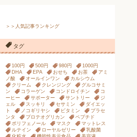
＞＞人気記事ランキング
タグ
100円
500円
980円
1000円
DHA
EPA
おせち
お茶
アミ
ノ酸
オールインワン
カルシウム
クリーム
クレンジング
グルコサミ
ン
コラーゲン
コンドロイチン
コ
ーヒー
サポーター
サントリー
ジ
ェル
スッキリ
セサミン
ダイエッ
ト
ノコギリヤシ
ビタミン
プラセ
ンタ
プロテオグリカン
ペプチド
ポリフェノール
マスク
マットレス
ルテイン
ローヤルゼリー
乳酸菌
化粧水
機能性表示食品
美容液