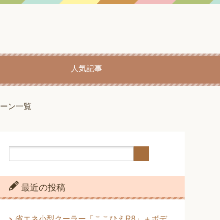
人気記事
ーン一覧
最近の投稿
省エネ小型クーラー「ここひえR8」＋ボデ