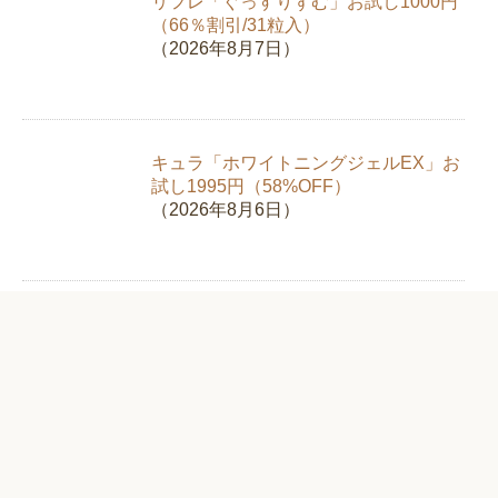
リフレ「ぐっすりずむ」お試し1000円
（66％割引/31粒入）
（2026年8月7日）
キュラ「ホワイトニングジェルEX」お
試し1995円（58%OFF）
（2026年8月6日）
新日本製薬「スリモアコーヒー」お試
し980円（67%OFF）【クロロゲン酸
類】
（2026年8月5日）
純植物性消臭液「NIOINONNO（ニオ