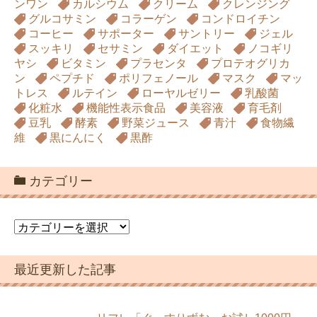
ンワン
カルシウム
クリーム
クレンジング
グルコサミン
コラーゲン
コンドロイチン
コーヒー
サポーター
サントリー
ジェル
スッキリ
セサミン
ダイエット
ノコギリ
ヤシ
ビタミン
プラセンタ
プロテオグリカ
ン
ペプチド
ポリフェノール
マスク
マッ
トレス
ルテイン
ローヤルゼリー
乳酸菌
化粧水
機能性表示食品
美容液
育毛剤
豆乳
酵素
野菜ジュース
青汁
食物繊
維
黒にんにく
黒酢
カテゴリー
カ
テ
ゴ
最近更新した記事
リ
ー