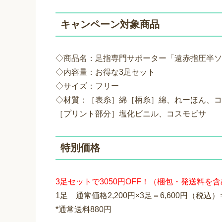
キャンペーン対象商品
◇商品名：足指専門サポーター「遠赤指圧半ソ
◇内容量：お得な3足セット
◇サイズ：フリー
◇材質：［表糸］綿［柄糸］綿、れーほん、コ
［プリント部分］塩化ビニル、コスモビサ
特別価格
3足セットで3050円OFF！（梱包・発送料を
1足 通常価格2,200円×3足＝6,600円（税込）
*通常送料880円