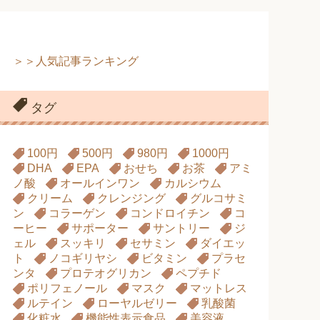
＞＞人気記事ランキング
タグ
100円
500円
980円
1000円
DHA
EPA
おせち
お茶
アミ
ノ酸
オールインワン
カルシウム
クリーム
クレンジング
グルコサミ
ン
コラーゲン
コンドロイチン
コ
ーヒー
サポーター
サントリー
ジ
ェル
スッキリ
セサミン
ダイエッ
ト
ノコギリヤシ
ビタミン
プラセ
ンタ
プロテオグリカン
ペプチド
ポリフェノール
マスク
マットレス
ルテイン
ローヤルゼリー
乳酸菌
化粧水
機能性表示食品
美容液