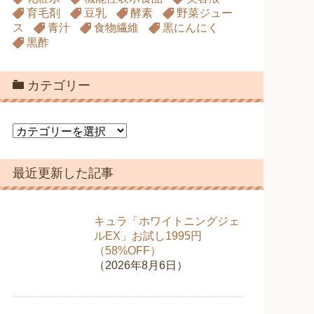
育毛剤
豆乳
酵素
野菜ジュー
ス
青汁
食物繊維
黒にんにく
黒酢
カテゴリー
カ
テ
ゴ
最近更新した記事
リ
ー
キュラ「ホワイトニングジェ
ルEX」お試し1995円
（58%OFF）
（2026年8月6日）