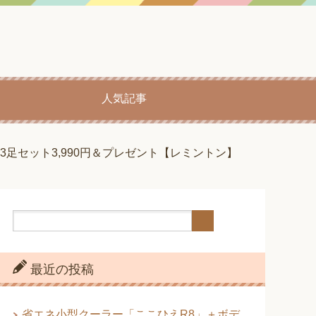
人気記事
足セット3,990円＆プレゼント【レミントン】
最近の投稿
省エネ小型クーラー「ここひえR8」＋ボデ