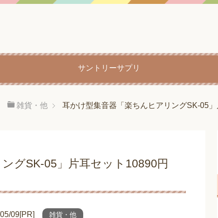
サントリーサプリ
雑貨・他
耳かけ型集音器「楽ちんヒアリングSK-05」片耳
グSK-05」片耳セット10890円
/09[PR]
雑貨・他