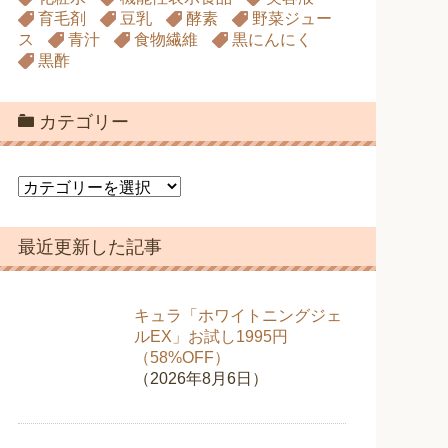
育毛剤
豆乳
酵素
野菜ジュー
ス
青汁
食物繊維
黒にんにく
黒酢
カテゴリー
カ
テ
ゴ
最近更新した記事
リ
ー
キュラ「ホワイトニングジェ
ルEX」お試し1995円
（58%OFF）
（2026年8月6日）