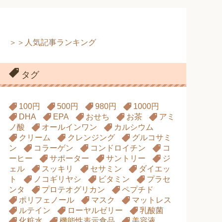
＞＞人気記事ランキング
タグ
100円
500円
980円
1000円
DHA
EPA
おせち
お茶
アミ
ノ酸
オールインワン
カルシウム
クリーム
クレンジング
グルコサミ
ン
コラーゲン
コンドロイチン
コ
ーヒー
サポーター
サントリー
ジ
ェル
スッキリ
セサミン
ダイエッ
ト
ノコギリヤシ
ビタミン
プラセ
ンタ
プロテオグリカン
ペプチド
ポリフェノール
マスク
マットレス
ルテイン
ローヤルゼリー
乳酸菌
化粧水
機能性表示食品
美容液