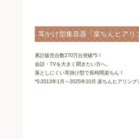
耳かけ型集音器「楽ちんヒアリン
累計販売台数270万台突破*5！
会話・TVを大きく聞きたい方へ。
落としにくい耳掛け型で長時間楽ちん！
*5:2013年1月～2025年10月 楽ちんヒア