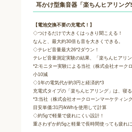
耳かけ型集音器「楽ちんヒアリングS
【電池交換不要の充電式！】
◇つけるだけで大きくはっきり聞こえる！
なんと、最大約30倍も音を大きくできる。
◇テレビ音量最大26*2ダウン！
テレビ音量測定実験の結果、「楽ちんヒアリン
*2:モニター実験による当社（株式会社オーク
小10減
◇1年の電気代が約3円と経済的*3
充電式タイプの「楽ちんヒアリング」は、寝る
*3:当社（株式会社オークローンマーケティン
目安単価:31円/kWhを使用して計算
◇約5gで軽量で疲れにくい設計！
重さわずか約5gと軽量で長時間使っても疲れ