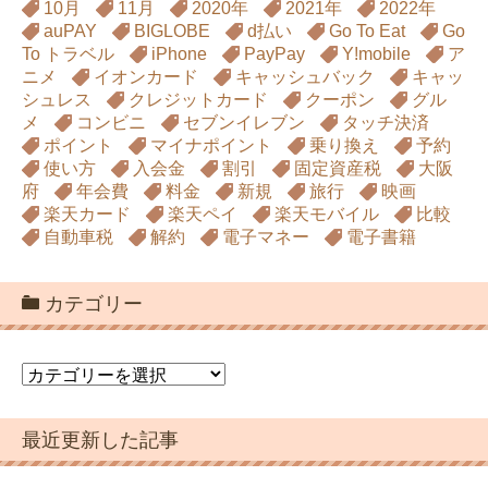
10月
11月
2020年
2021年
2022年
auPAY
BIGLOBE
d払い
Go To Eat
Go
To トラベル
iPhone
PayPay
Y!mobile
ア
ニメ
イオンカード
キャッシュバック
キャッ
シュレス
クレジットカード
クーポン
グル
メ
コンビニ
セブンイレブン
タッチ決済
ポイント
マイナポイント
乗り換え
予約
使い方
入会金
割引
固定資産税
大阪
府
年会費
料金
新規
旅行
映画
楽天カード
楽天ペイ
楽天モバイル
比較
自動車税
解約
電子マネー
電子書籍
カテゴリー
カ
テ
ゴ
最近更新した記事
リ
ー