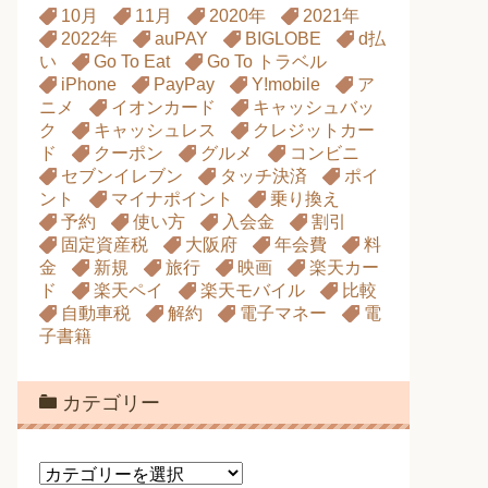
10月
11月
2020年
2021年
2022年
auPAY
BIGLOBE
d払
い
Go To Eat
Go To トラベル
iPhone
PayPay
Y!mobile
ア
ニメ
イオンカード
キャッシュバッ
ク
キャッシュレス
クレジットカー
ド
クーポン
グルメ
コンビニ
セブンイレブン
タッチ決済
ポイ
ント
マイナポイント
乗り換え
予約
使い方
入会金
割引
固定資産税
大阪府
年会費
料
金
新規
旅行
映画
楽天カー
ド
楽天ペイ
楽天モバイル
比較
自動車税
解約
電子マネー
電
子書籍
カテゴリー
カ