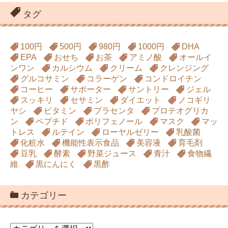
タグ
100円
500円
980円
1000円
DHA
EPA
おせち
お茶
アミノ酸
オールイ
ンワン
カルシウム
クリーム
クレンジング
グルコサミン
コラーゲン
コンドロイチン
コーヒー
サポーター
サントリー
ジェル
スッキリ
セサミン
ダイエット
ノコギリ
ヤシ
ビタミン
プラセンタ
プロテオグリカ
ン
ペプチド
ポリフェノール
マスク
マッ
トレス
ルテイン
ローヤルゼリー
乳酸菌
化粧水
機能性表示食品
美容液
育毛剤
豆乳
酵素
野菜ジュース
青汁
食物繊
維
黒にんにく
黒酢
カテゴリー
カ