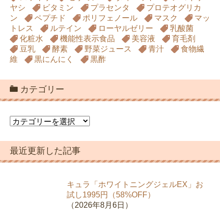
ヤシ
ビタミン
プラセンタ
プロテオグリカ
ン
ペプチド
ポリフェノール
マスク
マッ
トレス
ルテイン
ローヤルゼリー
乳酸菌
化粧水
機能性表示食品
美容液
育毛剤
豆乳
酵素
野菜ジュース
青汁
食物繊
維
黒にんにく
黒酢
カテゴリー
カ
テ
ゴ
最近更新した記事
リ
ー
キュラ「ホワイトニングジェルEX」お
試し1995円（58%OFF）
（2026年8月6日）