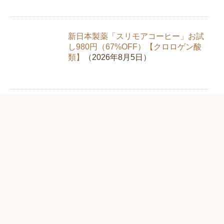
新日本製薬「スリモアコーヒー」お試
し980円（67%OFF）【クロロゲン酸
類】
（2026年8月5日）
純植物性消臭液「NIOINONNO（ニオ
イノンノ）」初回限定で送料無料【フ
ローラ】
（2026年8月3日）
閼伽井おせち2026「雅ノ宴・吉松鶴・
鶴珠」早割最大7000円引き
（2026年8月2日）