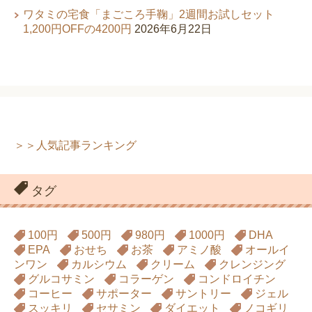
ワタミの宅食「まごころ手鞠」2週間お試しセット
1,200円OFFの4200円
2026年6月22日
＞＞人気記事ランキング
タグ
100円
500円
980円
1000円
DHA
EPA
おせち
お茶
アミノ酸
オールイ
ンワン
カルシウム
クリーム
クレンジング
グルコサミン
コラーゲン
コンドロイチン
コーヒー
サポーター
サントリー
ジェル
スッキリ
セサミン
ダイエット
ノコギリ