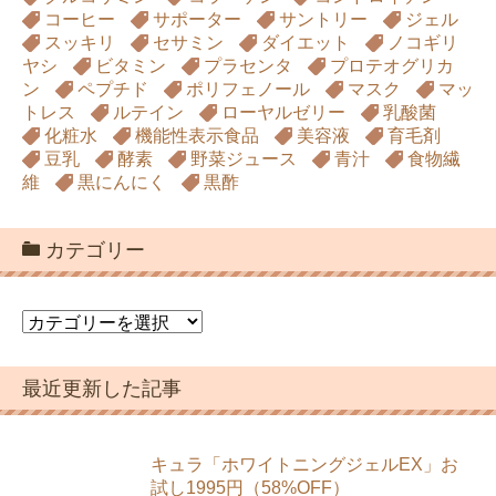
コーヒー
サポーター
サントリー
ジェル
スッキリ
セサミン
ダイエット
ノコギリ
ヤシ
ビタミン
プラセンタ
プロテオグリカ
ン
ペプチド
ポリフェノール
マスク
マッ
トレス
ルテイン
ローヤルゼリー
乳酸菌
化粧水
機能性表示食品
美容液
育毛剤
豆乳
酵素
野菜ジュース
青汁
食物繊
維
黒にんにく
黒酢
カテゴリー
カ
テ
ゴ
最近更新した記事
リ
ー
キュラ「ホワイトニングジェルEX」お
試し1995円（58%OFF）