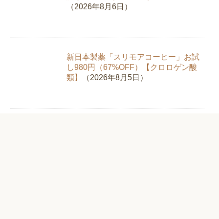
（2026年8月6日）
新日本製薬「スリモアコーヒー」お試
し980円（67%OFF）【クロロゲン酸
類】
（2026年8月5日）
純植物性消臭液「NIOINONNO（ニオ
イノンノ）」初回限定で送料無料【フ
ローラ】
（2026年8月3日）
閼伽井おせち2026「雅ノ宴・吉松鶴・
鶴珠」早割最大7000円引き