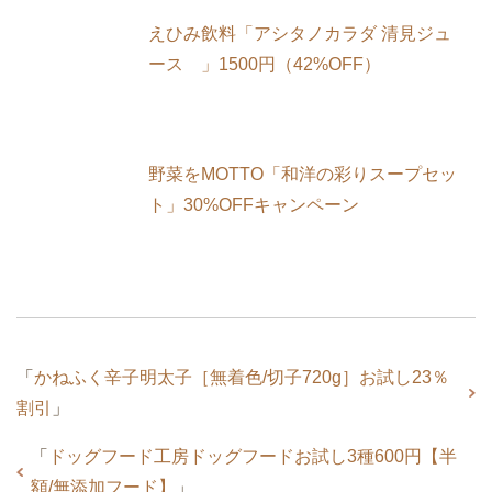
えひみ飲料「アシタノカラダ 清見ジュ
ース 」1500円（42%OFF）
野菜をMOTTO「和洋の彩りスープセッ
ト」30%OFFキャンペーン
「
かねふく辛子明太子［無着色/切子720g］お試し23％
割引
」
「
ドッグフード工房ドッグフードお試し3種600円【半
額/無添加フード】
」