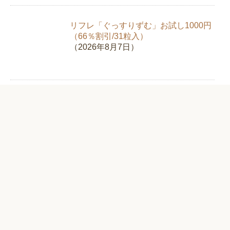
リフレ「ぐっすりずむ」お試し1000円
（66％割引/31粒入）
（2026年8月7日）
キュラ「ホワイトニングジェルEX」お
試し1995円（58%OFF）
（2026年8月6日）
新日本製薬「スリモアコーヒー」お試
し980円（67%OFF）【クロロゲン酸
類】
（2026年8月5日）