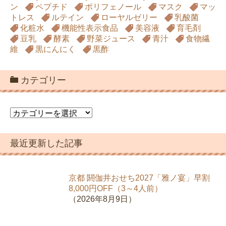
ン
ペプチド
ポリフェノール
マスク
マッ
トレス
ルテイン
ローヤルゼリー
乳酸菌
化粧水
機能性表示食品
美容液
育毛剤
豆乳
酵素
野菜ジュース
青汁
食物繊
維
黒にんにく
黒酢
カテゴリー
カ
テ
ゴ
最近更新した記事
リ
ー
京都 閼伽井おせち2027「雅ノ宴」早割
8,000円OFF（3～4人前）
（2026年8月9日）