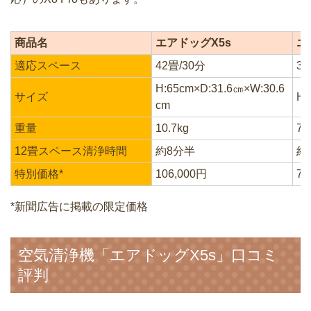
商品名
エアドッグX5s
エ
適応スペース
42畳/30分
31
H:65cm×D:31.6㎝×W:30.6
サイズ
H:
cm
重量
10.7kg
7k
12畳スペース清浄時間
約8分半
約
特別価格*
106,000円
79
*新聞広告に掲載の限定価格
空気清浄機「エアドッグX5s」口コミ
評判