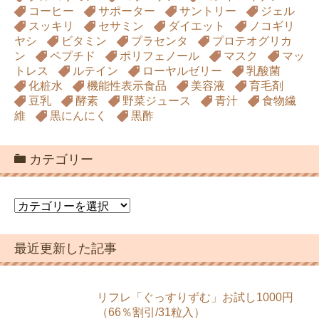
コーヒー
サポーター
サントリー
ジェル
スッキリ
セサミン
ダイエット
ノコギリ
ヤシ
ビタミン
プラセンタ
プロテオグリカ
ン
ペプチド
ポリフェノール
マスク
マッ
トレス
ルテイン
ローヤルゼリー
乳酸菌
化粧水
機能性表示食品
美容液
育毛剤
豆乳
酵素
野菜ジュース
青汁
食物繊
維
黒にんにく
黒酢
カテゴリー
カ
テ
ゴ
最近更新した記事
リ
ー
リフレ「ぐっすりずむ」お試し1000円
（66％割引/31粒入）