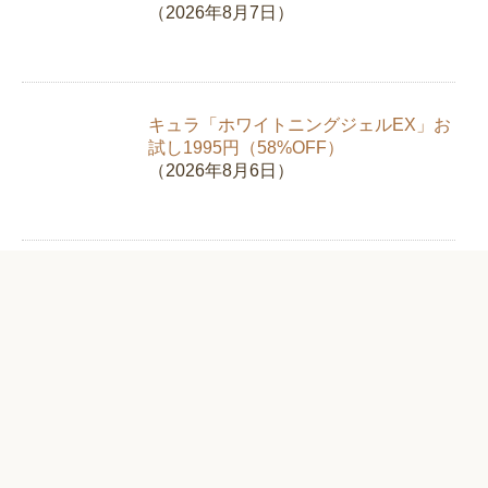
（2026年8月7日）
キュラ「ホワイトニングジェルEX」お
試し1995円（58%OFF）
（2026年8月6日）
新日本製薬「スリモアコーヒー」お試
し980円（67%OFF）【クロロゲン酸
類】
（2026年8月5日）
純植物性消臭液「NIOINONNO（ニオ
イノンノ）」初回限定で送料無料【フ
ローラ】
（2026年8月3日）