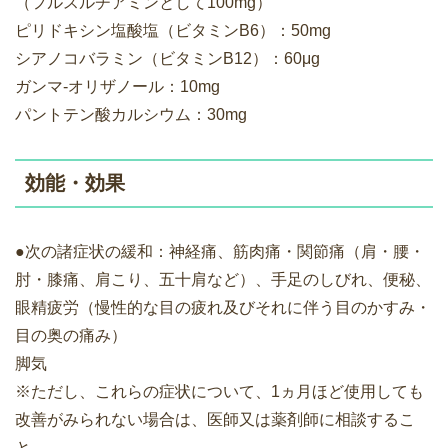
（フルスルチアミンとして100mg）
ピリドキシン塩酸塩（ビタミンB6）：50mg
シアノコバラミン（ビタミンB12）：60μg
ガンマ-オリザノール：10mg
パントテン酸カルシウム：30mg
効能・効果
●次の諸症状の緩和：神経痛、筋肉痛・関節痛（肩・腰・
肘・膝痛、肩こり、五十肩など）、手足のしびれ、便秘、
眼精疲労（慢性的な目の疲れ及びそれに伴う目のかすみ・
目の奥の痛み）
脚気
※ただし、これらの症状について、1ヵ月ほど使用しても
改善がみられない場合は、医師又は薬剤師に相談するこ
と。