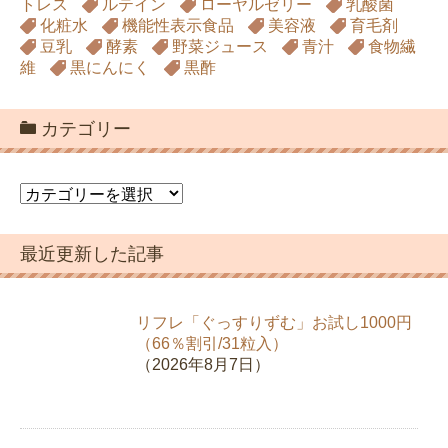
トレス
ルテイン
ローヤルゼリー
乳酸菌
化粧水
機能性表示食品
美容液
育毛剤
豆乳
酵素
野菜ジュース
青汁
食物繊
維
黒にんにく
黒酢
カテゴリー
カ
テ
ゴ
最近更新した記事
リ
ー
リフレ「ぐっすりずむ」お試し1000円
（66％割引/31粒入）
（2026年8月7日）