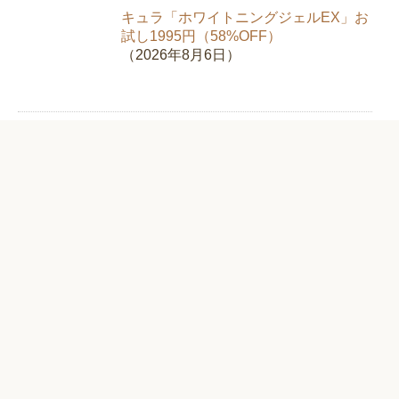
キュラ「ホワイトニングジェルEX」お
試し1995円（58%OFF）
（2026年8月6日）
新日本製薬「スリモアコーヒー」お試
し980円（67%OFF）【クロロゲン酸
類】
（2026年8月5日）
純植物性消臭液「NIOINONNO（ニオ
イノンノ）」初回限定で送料無料【フ
ローラ】
（2026年8月3日）