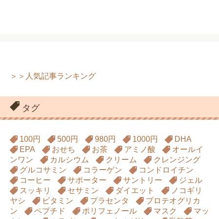
＞＞人気記事ランキング
タグ
100円
500円
980円
1000円
DHA
EPA
おせち
お茶
アミノ酸
オールイ
ンワン
カルシウム
クリーム
クレンジング
グルコサミン
コラーゲン
コンドロイチン
コーヒー
サポーター
サントリー
ジェル
スッキリ
セサミン
ダイエット
ノコギリ
ヤシ
ビタミン
プラセンタ
プロテオグリカ
ン
ペプチド
ポリフェノール
マスク
マッ