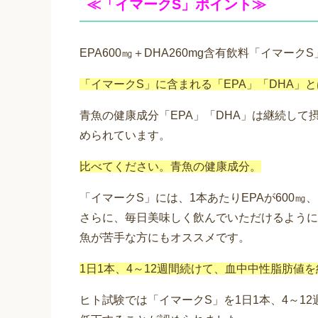
≪「イマークS」ポイント≫
EPA600㎎＋DHA260mg含有飲料「イマークS
「イマークS」に含まれる「EPA」「DHA」
青魚の健康成分「EPA」「DHA」は継続し
められています。
比べてください。青魚の健康成分。
「イマークS」には、1本あたりEPAが600㎎、
さらに、毎日美味しく飲んでいただけるように
魚が苦手な方にもオススメです。
1日1本、4～12週間続けて、血中中性脂肪値を約
ヒト試験では「イマークS」を1日1本、4～1