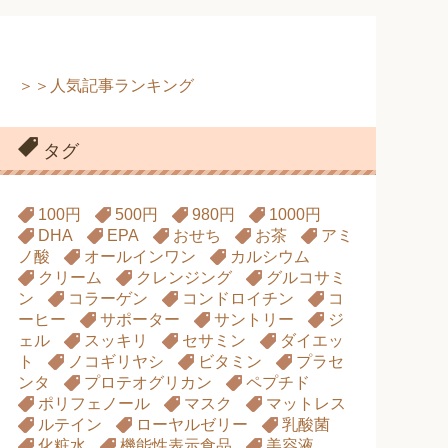
＞＞人気記事ランキング
タグ
100円
500円
980円
1000円
DHA
EPA
おせち
お茶
アミ
ノ酸
オールインワン
カルシウム
クリーム
クレンジング
グルコサミ
ン
コラーゲン
コンドロイチン
コ
ーヒー
サポーター
サントリー
ジ
ェル
スッキリ
セサミン
ダイエッ
ト
ノコギリヤシ
ビタミン
プラセ
ンタ
プロテオグリカン
ペプチド
ポリフェノール
マスク
マットレス
ルテイン
ローヤルゼリー
乳酸菌
化粧水
機能性表示食品
美容液