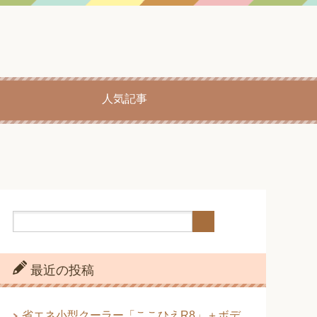
人気記事
最近の投稿
省エネ小型クーラー「ここひえR8」＋ボデ