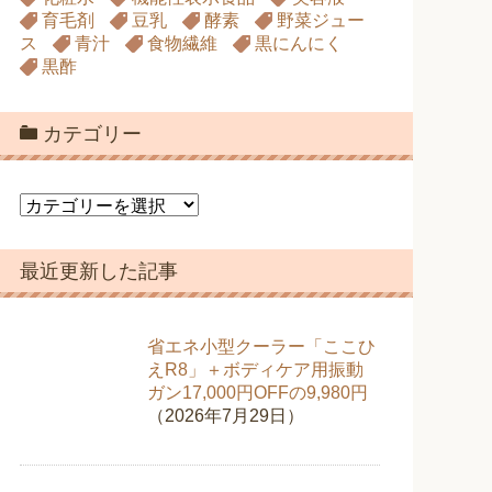
育毛剤
豆乳
酵素
野菜ジュー
ス
青汁
食物繊維
黒にんにく
黒酢
カテゴリー
カ
テ
ゴ
最近更新した記事
リ
ー
省エネ小型クーラー「ここひ
えR8」＋ボディケア用振動
ガン17,000円OFFの9,980円
（2026年7月29日）