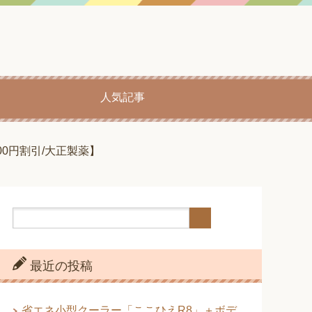
人気記事
00円割引/大正製薬】
最近の投稿
省エネ小型クーラー「ここひえR8」＋ボデ