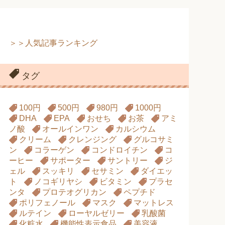
＞＞人気記事ランキング
タグ
100円
500円
980円
1000円
DHA
EPA
おせち
お茶
アミ
ノ酸
オールインワン
カルシウム
クリーム
クレンジング
グルコサミ
ン
コラーゲン
コンドロイチン
コ
ーヒー
サポーター
サントリー
ジ
ェル
スッキリ
セサミン
ダイエッ
ト
ノコギリヤシ
ビタミン
プラセ
ンタ
プロテオグリカン
ペプチド
ポリフェノール
マスク
マットレス
ルテイン
ローヤルゼリー
乳酸菌
化粧水
機能性表示食品
美容液