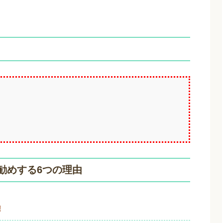
勧めする6つの理由
!