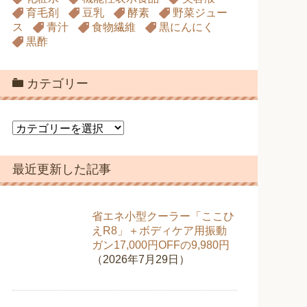
育毛剤
豆乳
酵素
野菜ジュー
ス
青汁
食物繊維
黒にんにく
黒酢
カテゴリー
カ
テ
ゴ
最近更新した記事
リ
ー
省エネ小型クーラー「ここひ
えR8」＋ボディケア用振動
ガン17,000円OFFの9,980円
（2026年7月29日）