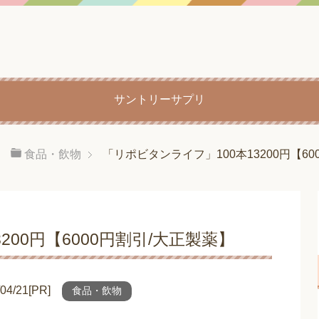
サントリーサプリ
食品・飲物
「リポビタンライフ」100本13200円【60
200円【6000円割引/大正製薬】
/21[PR]
食品・飲物