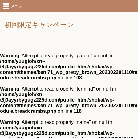
メニュー
初回限定キャンペーン
Warning
: Attempt to read property "parent" on null in
/home/yuugioh/xn--
t8j0ayyrbygugz225d.com/public_html/shokai/wp-
content/themes/keni71_wp_pretty_brown_202002201110/m
odule/breadcrumbs.php
on line
108
Warning
: Attempt to read property "term_id" on null in
/home/yuugioh/xn--
t8j0ayyrbygugz225d.com/public_html/shokai/wp-
content/themes/keni71_wp_pretty_brown_202002201110/m
odule/breadcrumbs.php
on line
118
Warning
: Attempt to read property "name" on null in
/home/yuugioh/xn--
t8j0ayyrbygugz225d.com/public_html/shokai/wp-