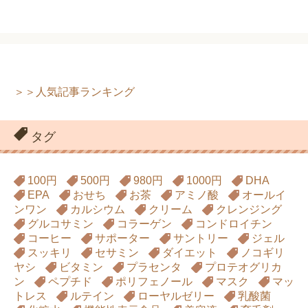
＞＞人気記事ランキング
タグ
100円
500円
980円
1000円
DHA
EPA
おせち
お茶
アミノ酸
オールイ
ンワン
カルシウム
クリーム
クレンジング
グルコサミン
コラーゲン
コンドロイチン
コーヒー
サポーター
サントリー
ジェル
スッキリ
セサミン
ダイエット
ノコギリ
ヤシ
ビタミン
プラセンタ
プロテオグリカ
ン
ペプチド
ポリフェノール
マスク
マッ
トレス
ルテイン
ローヤルゼリー
乳酸菌