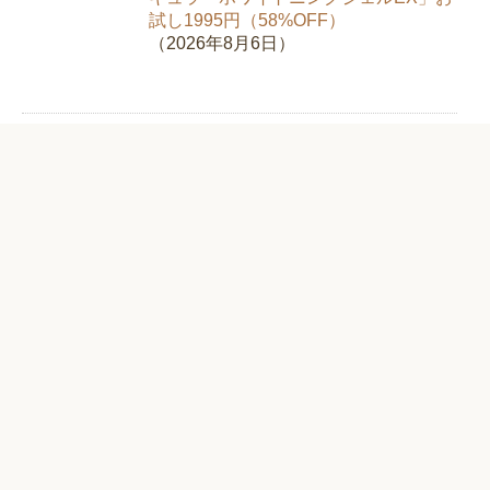
試し1995円（58%OFF）
（2026年8月6日）
新日本製薬「スリモアコーヒー」お試
し980円（67%OFF）【クロロゲン酸
類】
（2026年8月5日）
純植物性消臭液「NIOINONNO（ニオ
イノンノ）」初回限定で送料無料【フ
ローラ】
（2026年8月3日）
閼伽井おせち2026「雅ノ宴・吉松鶴・