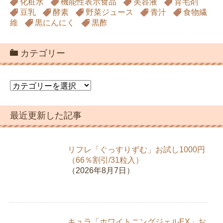
化粧水
機能性表示食品
美容液
育毛剤
豆乳
酵素
野菜ジュース
青汁
食物繊
維
黒にんにく
黒酢
カテゴリー
カ
テ
ゴ
最近更新した記事
リ
ー
リフレ「ぐっすりずむ」お試し1000円
（66％割引/31粒入）
（2026年8月7日）
キュラ「ホワイトニングジェルEX」お