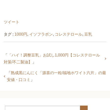
ツイート
タグ :
1000円
,
イソフラボン
,
コレステロール
,
豆乳
「
「ハイ！調整豆乳」お試し1,000円【コレステロール
対策/不二製油】
」
「
熟成黒にんにく「源喜の一粒/福地ホワイト六片」の最
安値・口コミ
」