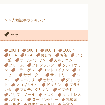
＞＞人気記事ランキング
タグ
100円
500円
980円
1000円
DHA
EPA
おせち
お茶
アミ
ノ酸
オールインワン
カルシウム
クリーム
クレンジング
グルコサミ
ン
コラーゲン
コンドロイチン
コ
ーヒー
サポーター
サントリー
ジ
ェル
スッキリ
セサミン
ダイエッ
ト
ノコギリヤシ
ビタミン
プラセ
ンタ
プロテオグリカン
ペプチド
ポリフェノール
マスク
マットレス
ルテイン
ローヤルゼリー
乳酸菌
化粧水
機能性表示食品
美容液