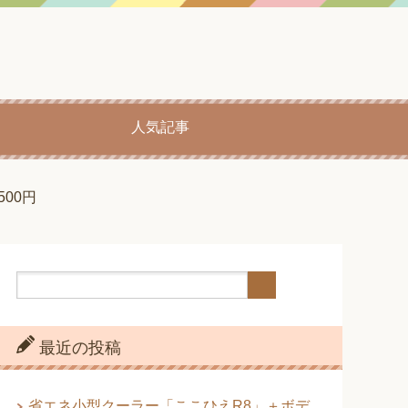
人気記事
00円
最近の投稿
省エネ小型クーラー「ここひえR8」＋ボデ