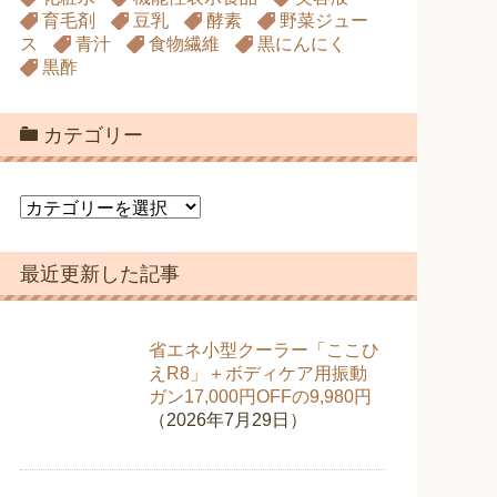
育毛剤
豆乳
酵素
野菜ジュー
ス
青汁
食物繊維
黒にんにく
黒酢
カテゴリー
カ
テ
ゴ
最近更新した記事
リ
ー
省エネ小型クーラー「ここひ
えR8」＋ボディケア用振動
ガン17,000円OFFの9,980円
（2026年7月29日）