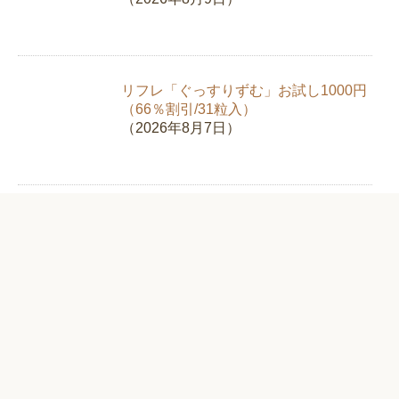
リフレ「ぐっすりずむ」お試し1000円
（66％割引/31粒入）
（2026年8月7日）
キュラ「ホワイトニングジェルEX」お
試し1995円（58%OFF）
（2026年8月6日）
新日本製薬「スリモアコーヒー」お試
し980円（67%OFF）【クロロゲン酸
類】
（2026年8月5日）