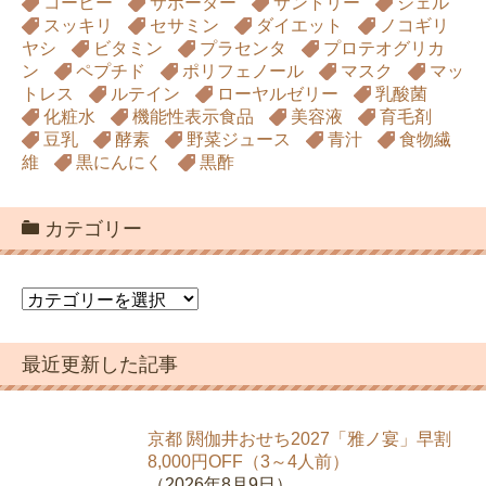
コーヒー
サポーター
サントリー
ジェル
スッキリ
セサミン
ダイエット
ノコギリ
ヤシ
ビタミン
プラセンタ
プロテオグリカ
ン
ペプチド
ポリフェノール
マスク
マッ
トレス
ルテイン
ローヤルゼリー
乳酸菌
化粧水
機能性表示食品
美容液
育毛剤
豆乳
酵素
野菜ジュース
青汁
食物繊
維
黒にんにく
黒酢
カテゴリー
カ
テ
ゴ
最近更新した記事
リ
ー
京都 閼伽井おせち2027「雅ノ宴」早割
8,000円OFF（3～4人前）
（2026年8月9日）