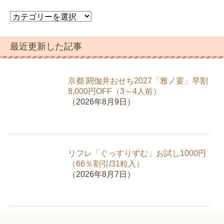
カ
テ
ゴ
最近更新した記事
リ
ー
京都 閼伽井おせち2027「雅ノ宴」早割
8,000円OFF（3～4人前）
（2026年8月9日）
リフレ「ぐっすりずむ」お試し1000円
（66％割引/31粒入）
（2026年8月7日）