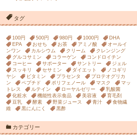
タグ
100円
500円
980円
1000円
DHA
EPA
おせち
お茶
アミノ酸
オールイ
ンワン
カルシウム
クリーム
クレンジング
グルコサミン
コラーゲン
コンドロイチン
コーヒー
サポーター
サントリー
ジェル
スッキリ
セサミン
ダイエット
ノコギリ
ヤシ
ビタミン
プラセンタ
プロテオグリカ
ン
ペプチド
ポリフェノール
マスク
マッ
トレス
ルテイン
ローヤルゼリー
乳酸菌
化粧水
機能性表示食品
美容液
育毛剤
豆乳
酵素
野菜ジュース
青汁
食物繊
維
黒にんにく
黒酢
カテゴリー