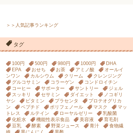
＞＞人気記事ランキング
タグ
100円
500円
980円
1000円
DHA
EPA
おせち
お茶
アミノ酸
オールイ
ンワン
カルシウム
クリーム
クレンジング
グルコサミン
コラーゲン
コンドロイチン
コーヒー
サポーター
サントリー
ジェル
スッキリ
セサミン
ダイエット
ノコギリ
ヤシ
ビタミン
プラセンタ
プロテオグリカ
ン
ペプチド
ポリフェノール
マスク
マッ
トレス
ルテイン
ローヤルゼリー
乳酸菌
化粧水
機能性表示食品
美容液
育毛剤
豆乳
酵素
野菜ジュース
青汁
食物繊
維
黒にんにく
黒酢