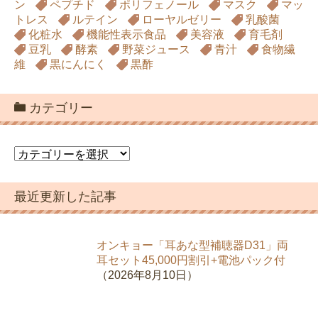
ン
ペプチド
ポリフェノール
マスク
マッ
トレス
ルテイン
ローヤルゼリー
乳酸菌
化粧水
機能性表示食品
美容液
育毛剤
豆乳
酵素
野菜ジュース
青汁
食物繊
維
黒にんにく
黒酢
カテゴリー
カ
テ
ゴ
最近更新した記事
リ
ー
オンキョー「耳あな型補聴器D31」両
耳セット45,000円割引+電池パック付
（2026年8月10日）