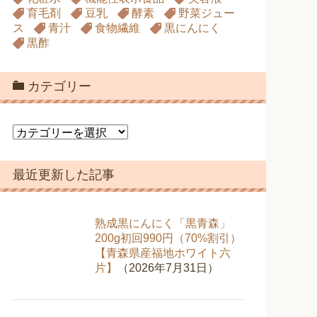
育毛剤
豆乳
酵素
野菜ジュー
ス
青汁
食物繊維
黒にんにく
黒酢
カテゴリー
カ
テ
ゴ
最近更新した記事
リ
ー
熟成黒にんにく「黒青森」
200g初回990円（70%割引）
【青森県産福地ホワイト六
片】
（2026年7月31日）