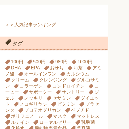
＞＞人気記事ランキング
タグ
100円
500円
980円
1000円
DHA
EPA
おせち
お茶
アミ
ノ酸
オールインワン
カルシウム
クリーム
クレンジング
グルコサミ
ン
コラーゲン
コンドロイチン
コ
ーヒー
サポーター
サントリー
ジ
ェル
スッキリ
セサミン
ダイエッ
ト
ノコギリヤシ
ビタミン
プラセ
ンタ
プロテオグリカン
ペプチド
ポリフェノール
マスク
マットレス
ルテイン
ローヤルゼリー
乳酸菌
化粧水
機能性表示食品
美容液