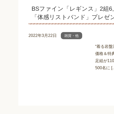
BSファイン「レギンス」2組6,
「体感リストバンド」プレゼ
2022年3月22日
雑貨・他
“着る岩
価格＆特
足組が11
500名に [