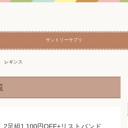
サントリーサプリ
レギンス
覧
足組1,100円OFF+リストバンド