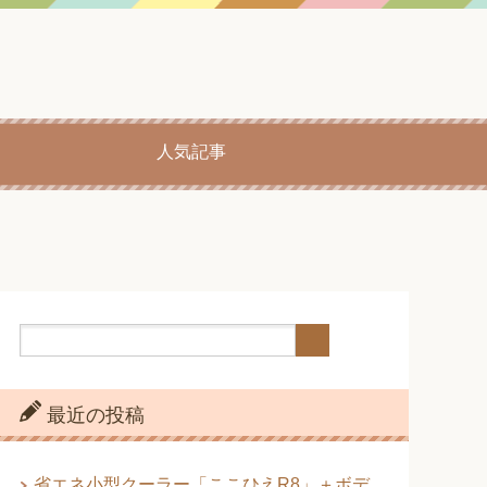
人気記事
最近の投稿
省エネ小型クーラー「ここひえR8」＋ボデ