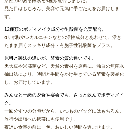
活性力のある酵素を4種類配合しました。
見た目はもちろん、美容や元気に手ごたえをお届けしま
す。
12種類のボディメイク成分や乳酸菌を充実配合。
αリポ酸やL-カルニチンなどの活性成分とあわせて、活き
たまま届くスッキリ成分・有胞子性乳酸菌をプラス。
原料と製法の違いが、酵素の質の違いです。
黒大豆や米胚芽など、天然の素材を原料に、独自の無菌水
抽出法により、時間と手間をかけ生きている酵素を製品化
し、お届けしています。
みんなと一緒の夕食や宴会でも、さっと飲んでボディメイ
ク。
一回分ずつの分包だから、いつものバッグにはもちろん、
旅行や出張への携帯にも便利です。
夜遅い食事の前に一包。おいしい時間を過ごせます。