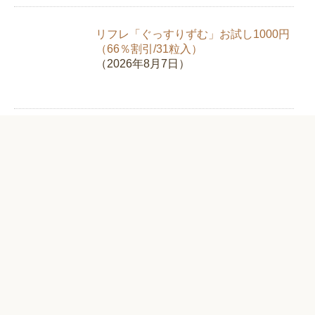
リフレ「ぐっすりずむ」お試し1000円
（66％割引/31粒入）
（2026年8月7日）
キュラ「ホワイトニングジェルEX」お
試し1995円（58%OFF）
（2026年8月6日）
新日本製薬「スリモアコーヒー」お試
し980円（67%OFF）【クロロゲン酸
類】
（2026年8月5日）