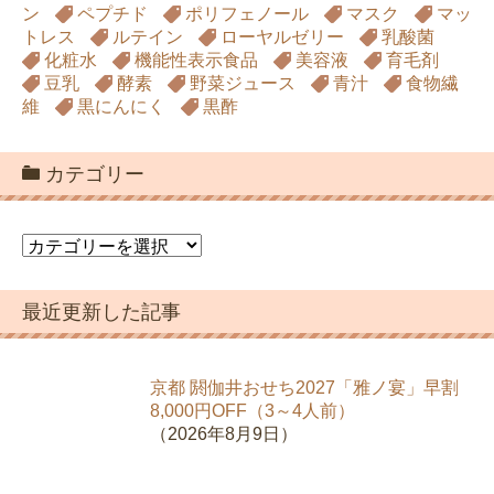
ン
ペプチド
ポリフェノール
マスク
マッ
トレス
ルテイン
ローヤルゼリー
乳酸菌
化粧水
機能性表示食品
美容液
育毛剤
豆乳
酵素
野菜ジュース
青汁
食物繊
維
黒にんにく
黒酢
カテゴリー
カ
テ
ゴ
最近更新した記事
リ
ー
京都 閼伽井おせち2027「雅ノ宴」早割
8,000円OFF（3～4人前）
（2026年8月9日）