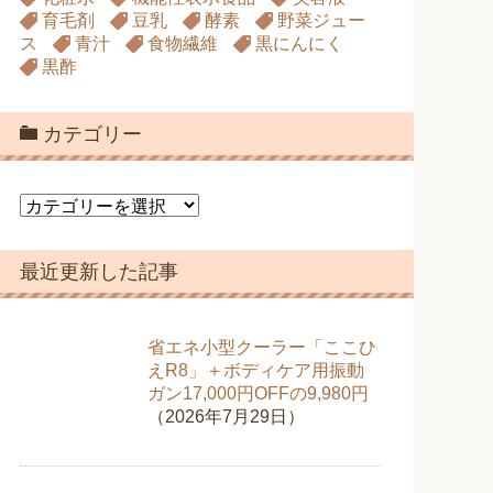
育毛剤
豆乳
酵素
野菜ジュー
ス
青汁
食物繊維
黒にんにく
黒酢
カテゴリー
カ
テ
ゴ
最近更新した記事
リ
ー
省エネ小型クーラー「ここひ
えR8」＋ボディケア用振動
ガン17,000円OFFの9,980円
（2026年7月29日）