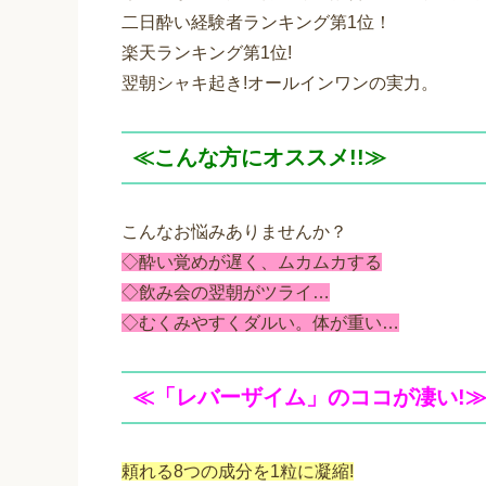
二日酔い経験者ランキング第1位！
楽天ランキング第1位!
翌朝シャキ起き!オールインワンの実力。
≪こんな方にオススメ!!≫
こんなお悩みありませんか？
◇酔い覚めが遅く、ムカムカする
◇飲み会の翌朝がツライ…
◇むくみやすくダルい。体が重い…
≪「レバーザイム」のココが凄い!
頼れる8つの成分を1粒に凝縮!