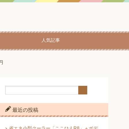
人気記事
円
最近の投稿
省エネ小型クーラー「ここひえR8」＋ボデ