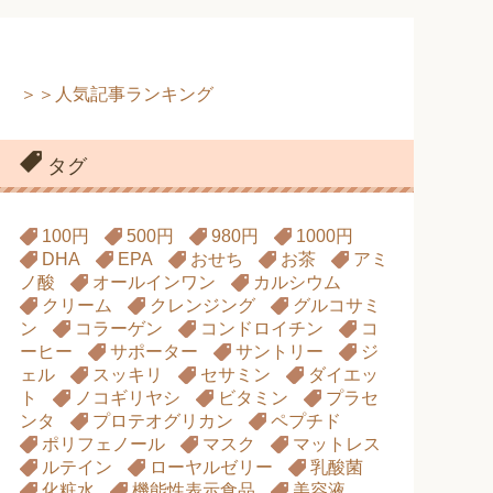
＞＞人気記事ランキング
タグ
100円
500円
980円
1000円
DHA
EPA
おせち
お茶
アミ
ノ酸
オールインワン
カルシウム
クリーム
クレンジング
グルコサミ
ン
コラーゲン
コンドロイチン
コ
ーヒー
サポーター
サントリー
ジ
ェル
スッキリ
セサミン
ダイエッ
ト
ノコギリヤシ
ビタミン
プラセ
ンタ
プロテオグリカン
ペプチド
ポリフェノール
マスク
マットレス
ルテイン
ローヤルゼリー
乳酸菌
化粧水
機能性表示食品
美容液