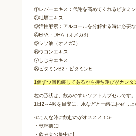
①レバーエキス：代謝を高めてくれるビタミン
②牡蠣エキス
③活性酵素：アルコールを分解する時に必要な
④EPA・DHA（オメガ3）
⑤シソ油（オメガ3）
⑥ウコンエキス
⑦しじみエキス
⑧ビタミンB2・ビタミンE
1個ずつ個包装してあるから持ち運びがカンタ
粒の形状は、飲みやすいソフトカプセルです。
1日2～4粒を目安に、水などと一緒にお召し
≪こんな時に飲むのがオススメ！≫
・乾杯前に!
・飲み会の最中に!