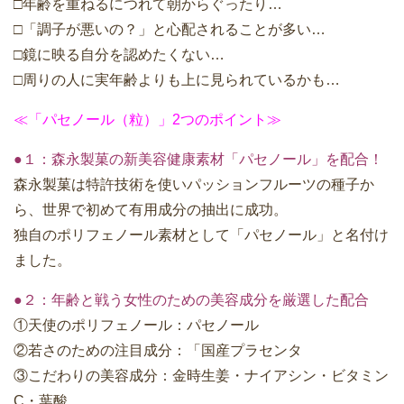
□年齢を重ねるにつれて朝からぐったり…
□「調子が悪いの？」と心配されることが多い…
□鏡に映る自分を認めたくない…
□周りの人に実年齢よりも上に見られているかも…
≪「パセノール（粒）」2つのポイント≫
●１：森永製菓の新美容健康素材「パセノール」を配合！
森永製菓は特許技術を使いパッションフルーツの種子か
ら、世界で初めて有用成分の抽出に成功。
独自のポリフェノール素材として「パセノール」と名付け
ました。
●２：年齢と戦う女性のための美容成分を厳選した配合
①天使のポリフェノール：パセノール
②若さのための注目成分：「国産プラセンタ
③こだわりの美容成分：金時生姜・ナイアシン・ビタミン
C・葉酸