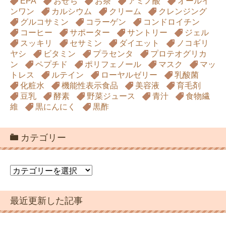
EPA
おせち
お茶
アミノ酸
オールイ
ンワン
カルシウム
クリーム
クレンジング
グルコサミン
コラーゲン
コンドロイチン
コーヒー
サポーター
サントリー
ジェル
スッキリ
セサミン
ダイエット
ノコギリ
ヤシ
ビタミン
プラセンタ
プロテオグリカ
ン
ペプチド
ポリフェノール
マスク
マッ
トレス
ルテイン
ローヤルゼリー
乳酸菌
化粧水
機能性表示食品
美容液
育毛剤
豆乳
酵素
野菜ジュース
青汁
食物繊
維
黒にんにく
黒酢
カテゴリー
カ
テ
ゴ
最近更新した記事
リ
ー