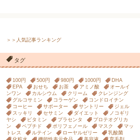
＞＞人気記事ランキング
タグ
100円
500円
980円
1000円
DHA
EPA
おせち
お茶
アミノ酸
オールイ
ンワン
カルシウム
クリーム
クレンジング
グルコサミン
コラーゲン
コンドロイチン
コーヒー
サポーター
サントリー
ジェル
スッキリ
セサミン
ダイエット
ノコギリ
ヤシ
ビタミン
プラセンタ
プロテオグリカ
ン
ペプチド
ポリフェノール
マスク
マッ
トレス
ルテイン
ローヤルゼリー
乳酸菌
化粧水
機能性表示食品
美容液
育毛剤