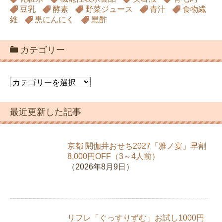
豆乳
酵素
野菜ジュース
青汁
食物繊
維
黒にんにく
黒酢
カテゴリー
カ
テ
ゴ
最近更新した記事
リ
ー
京都 閼伽井おせち2027「雅ノ宴」早割
8,000円OFF（3～4人前）
（2026年8月9日）
リフレ「ぐっすりずむ」お試し1000円