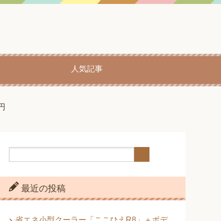
人気記事
円
最近の投稿
省エネ小型クーラー「ここひえR8」＋ボデ