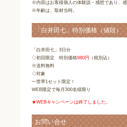
※内容はお客様個人の体験談・感想であり、感
※年齢は、取材当時。
「白井田七」特別価格（値段）
「白井田七」3日分
◇初回限定 特別価格
980円
（税別込）
※送料無料
◇対象
一世帯1セット限定！
WEB限定で毎月300名様限り
★WEBキャンペーンは終了しました。
お問い合せ