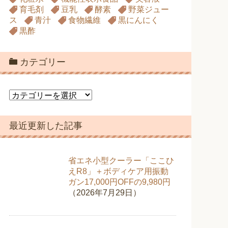
育毛剤
豆乳
酵素
野菜ジュー
ス
青汁
食物繊維
黒にんにく
黒酢
カテゴリー
カ
テ
ゴ
最近更新した記事
リ
ー
省エネ小型クーラー「ここひ
えR8」＋ボディケア用振動
ガン17,000円OFFの9,980円
（2026年7月29日）