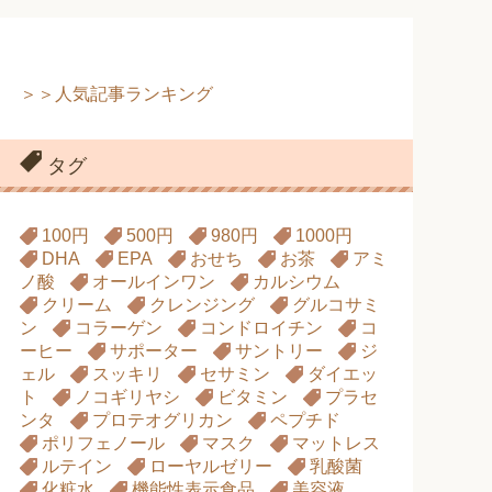
＞＞人気記事ランキング
タグ
100円
500円
980円
1000円
DHA
EPA
おせち
お茶
アミ
ノ酸
オールインワン
カルシウム
クリーム
クレンジング
グルコサミ
ン
コラーゲン
コンドロイチン
コ
ーヒー
サポーター
サントリー
ジ
ェル
スッキリ
セサミン
ダイエッ
ト
ノコギリヤシ
ビタミン
プラセ
ンタ
プロテオグリカン
ペプチド
ポリフェノール
マスク
マットレス
ルテイン
ローヤルゼリー
乳酸菌
化粧水
機能性表示食品
美容液