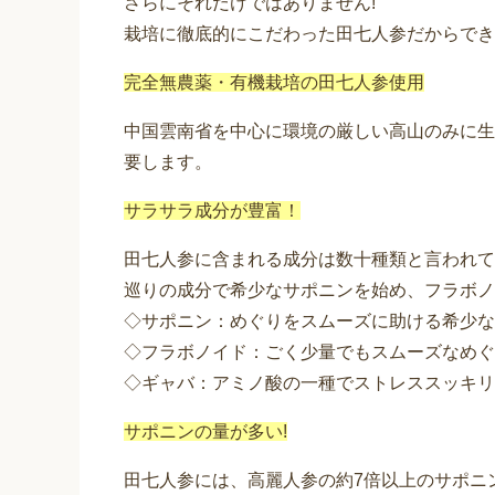
さらにそれだけではありません!
栽培に徹底的にこだわった田七人参だからでき
完全無農薬・有機栽培の田七人参使用
中国雲南省を中心に環境の厳しい高山のみに生
要します。
サラサラ成分が豊富！
田七人参に含まれる成分は数十種類と言われて
巡りの成分で希少なサポニンを始め、フラボノ
◇サポニン：めぐりをスムーズに助ける希少な
◇フラボノイド：ごく少量でもスムーズなめぐ
◇ギャバ：アミノ酸の一種でストレススッキリ
サポニンの量が多い!
田七人参には、高麗人参の約7倍以上のサポニ