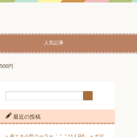
人気記事
00円
最近の投稿
省エネ小型クーラー「ここひえR8」＋ボデ