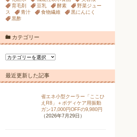
育毛剤
豆乳
酵素
野菜ジュー
ス
青汁
食物繊維
黒にんにく
黒酢
カテゴリー
カ
テ
ゴ
最近更新した記事
リ
ー
省エネ小型クーラー「ここひ
えR8」＋ボディケア用振動
ガン17,000円OFFの9,980円
（2026年7月29日）