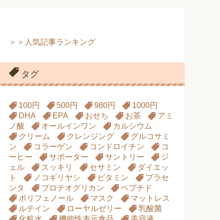
＞＞人気記事ランキング
タグ
100円
500円
980円
1000円
DHA
EPA
おせち
お茶
アミ
ノ酸
オールインワン
カルシウム
クリーム
クレンジング
グルコサミ
ン
コラーゲン
コンドロイチン
コ
ーヒー
サポーター
サントリー
ジ
ェル
スッキリ
セサミン
ダイエッ
ト
ノコギリヤシ
ビタミン
プラセ
ンタ
プロテオグリカン
ペプチド
ポリフェノール
マスク
マットレス
ルテイン
ローヤルゼリー
乳酸菌
化粧水
機能性表示食品
美容液