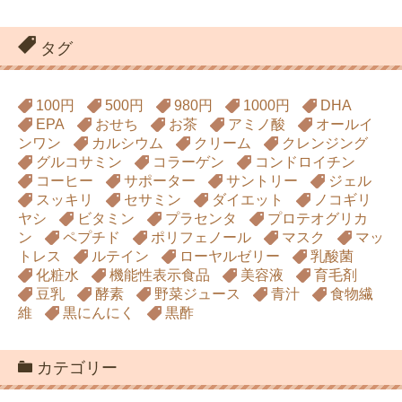
タグ
100円
500円
980円
1000円
DHA
EPA
おせち
お茶
アミノ酸
オールイ
ンワン
カルシウム
クリーム
クレンジング
グルコサミン
コラーゲン
コンドロイチン
コーヒー
サポーター
サントリー
ジェル
スッキリ
セサミン
ダイエット
ノコギリ
ヤシ
ビタミン
プラセンタ
プロテオグリカ
ン
ペプチド
ポリフェノール
マスク
マッ
トレス
ルテイン
ローヤルゼリー
乳酸菌
化粧水
機能性表示食品
美容液
育毛剤
豆乳
酵素
野菜ジュース
青汁
食物繊
維
黒にんにく
黒酢
カテゴリー