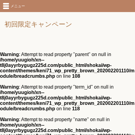
メニュー
初回限定キャンペーン
Warning
: Attempt to read property "parent" on null in
/home/yuugioh/xn--
t8j0ayyrbygugz225d.com/public_html/shokai/wp-
content/themes/keni71_wp_pretty_brown_202002201110/m
odule/breadcrumbs.php
on line
108
Warning
: Attempt to read property "term_id" on null in
/home/yuugioh/xn--
t8j0ayyrbygugz225d.com/public_html/shokai/wp-
content/themes/keni71_wp_pretty_brown_202002201110/m
odule/breadcrumbs.php
on line
118
Warning
: Attempt to read property "name" on null in
/home/yuugioh/xn--
t8j0ayyrbygugz225d.com/public_html/shokai/wp-