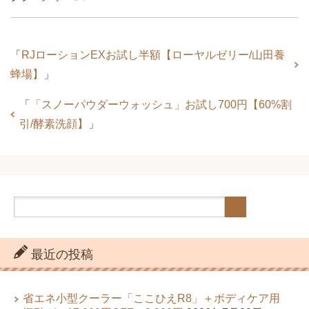
「
RJローションEXお試し半額【ローヤルゼリー/山田養
蜂場】
」
「
「スノーパウダーウォッシュ」お試し700円【60%割
引/酵素洗顔】
」
最近の投稿
省エネ小型クーラー「ここひえR8」＋ボディケア用