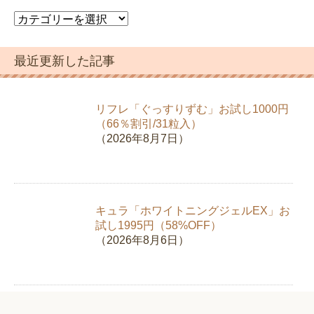
カ
テ
ゴ
最近更新した記事
リ
ー
リフレ「ぐっすりずむ」お試し1000円
（66％割引/31粒入）
（2026年8月7日）
キュラ「ホワイトニングジェルEX」お
試し1995円（58%OFF）
（2026年8月6日）
新日本製薬「スリモアコーヒー」お試