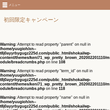
メニュー
初回限定キャンペーン
Warning
: Attempt to read property "parent" on null in
/home/yuugioh/xn--
t8j0ayyrbygugz225d.com/public_html/shokai/wp-
content/themes/keni71_wp_pretty_brown_202002201110/m
odule/breadcrumbs.php
on line
108
Warning
: Attempt to read property "term_id" on null in
/home/yuugioh/xn--
t8j0ayyrbygugz225d.com/public_html/shokai/wp-
content/themes/keni71_wp_pretty_brown_202002201110/m
odule/breadcrumbs.php
on line
118
Warning
: Attempt to read property "name" on null in
/home/yuugioh/xn--
t8j0ayyrbygugz225d.com/public_html/shokai/wp-