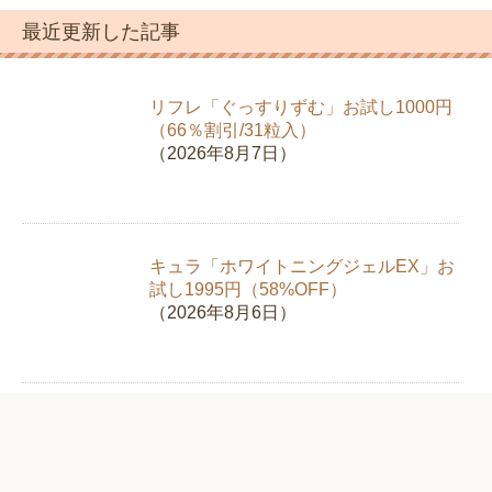
ゴ
最近更新した記事
リ
ー
リフレ「ぐっすりずむ」お試し1000円
（66％割引/31粒入）
（2026年8月7日）
キュラ「ホワイトニングジェルEX」お
試し1995円（58%OFF）
（2026年8月6日）
新日本製薬「スリモアコーヒー」お試
し980円（67%OFF）【クロロゲン酸
類】
（2026年8月5日）