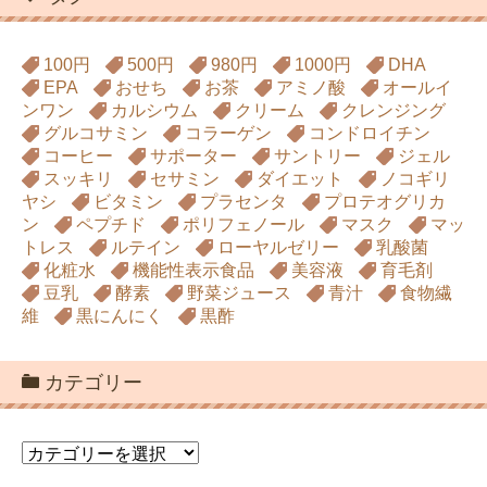
100円
500円
980円
1000円
DHA
EPA
おせち
お茶
アミノ酸
オールイ
ンワン
カルシウム
クリーム
クレンジング
グルコサミン
コラーゲン
コンドロイチン
コーヒー
サポーター
サントリー
ジェル
スッキリ
セサミン
ダイエット
ノコギリ
ヤシ
ビタミン
プラセンタ
プロテオグリカ
ン
ペプチド
ポリフェノール
マスク
マッ
トレス
ルテイン
ローヤルゼリー
乳酸菌
化粧水
機能性表示食品
美容液
育毛剤
豆乳
酵素
野菜ジュース
青汁
食物繊
維
黒にんにく
黒酢
カテゴリー
カ
テ